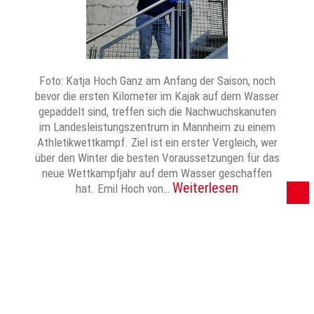
Foto: Katja Hoch Ganz am Anfang der Saison, noch
bevor die ersten Kilometer im Kajak auf dem Wasser
gepaddelt sind, treffen sich die Nachwuchskanuten
im Landesleistungszentrum in Mannheim zu einem
Athletikwettkampf. Ziel ist ein erster Vergleich, wer
über den Winter die besten Voraussetzungen für das
neue Wettkampfjahr auf dem Wasser geschaffen
Weiterlesen
hat. Emil Hoch von…
…
←
Neuere
1
2
3
5
Ältere
→
Seitennummerierung
der
© 2024 Zwiebel – Das Vereinsforum der Eßlinger Zeitung