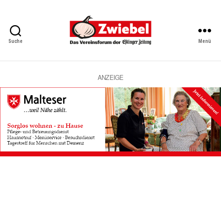
Suche
Menü
Zwiebel
-
Das
Vereinsforum
ANZEIGE
der
Eßlinger
Zeitung