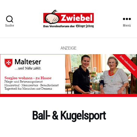
Suche
Menü
Zwiebel
-
Das
Vereinsforum
ANZEIGE
der
Eßlinger
Zeitung
Ball- & Kugelsport