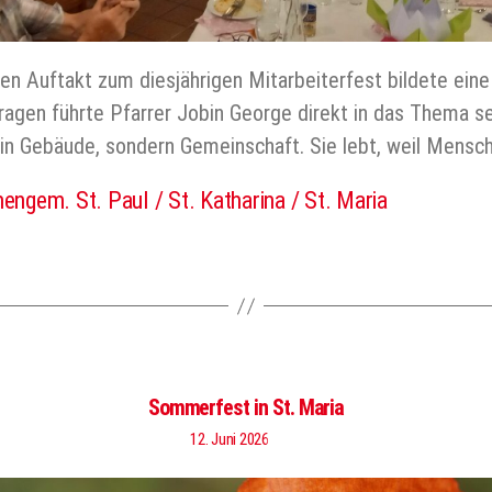
Den Auftakt zum diesjährigen Mitarbeiterfest bildete ein
gen führte Pfarrer Jobin George direkt in das Thema sein
e ein Gebäude, sondern Gemeinschaft. Sie lebt, weil Mens
hengem. St. Paul / St. Katharina / St. Maria
er
Sommerfest in St. Maria
12. Juni 2026