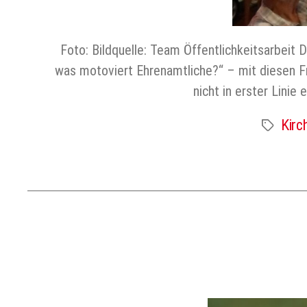
Foto: Bildquelle: Team Öffentlichkeitsarbeit 
was motoviert Ehrenamtliche?“ – mit diesen Fra
nicht in erster Lini
Kirc
Schlagwört