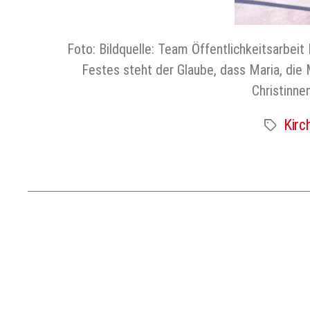
Foto: Bildquelle: Team Öffentlichkeitsarbe
Festes steht der Glaube, dass Maria, die 
Christinne
Kirc
Schlagwört