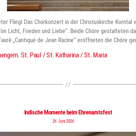
eter Fliegl Das Chorkonzert in der Christuskirche Kornta
on Licht, Frieden und Liebe“. Beide Chöre gestalteten d
Faurè „Cantique de Jean Racine“ eröffneten die Chöre 
hengem. St. Paul / St. Katharina / St. Maria
er
Indische Momente beim Ehrenamtsfest
26. Juni 2026