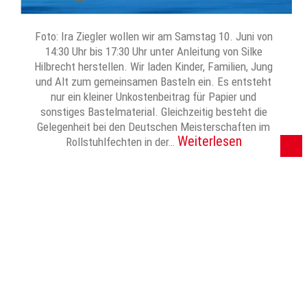
Foto: Ira Ziegler wollen wir am Samstag 10. Juni von
14:30 Uhr bis 17:30 Uhr unter Anleitung von Silke
Hilbrecht herstellen. Wir laden Kinder, Familien, Jung
und Alt zum gemeinsamen Basteln ein. Es entsteht
nur ein kleiner Unkostenbeitrag für Papier und
sonstiges Bastelmaterial. Gleichzeitig besteht die
Gelegenheit bei den Deutschen Meisterschaften im
Weiterlesen
Rollstuhlfechten in der…
…
1
2
4
Ältere
→
Seitennummerierung
der
© 2024 Zwiebel – Das Vereinsforum der Eßlinger Zeitung
Beiträge
Impressum
Datenschutz
Mediadaten / AGB