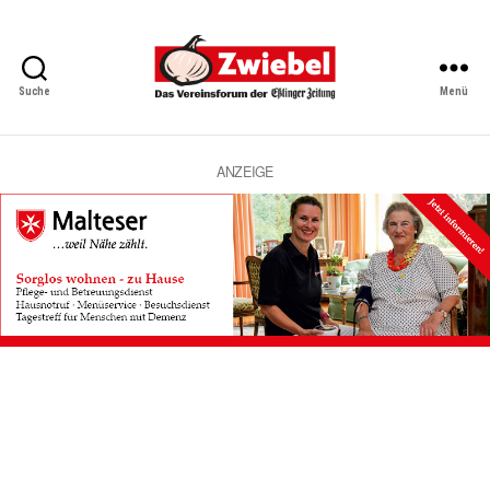
Suche
Menü
Zwiebel
-
Das
Vereinsforum
ANZEIGE
der
Eßlinger
Zeitung