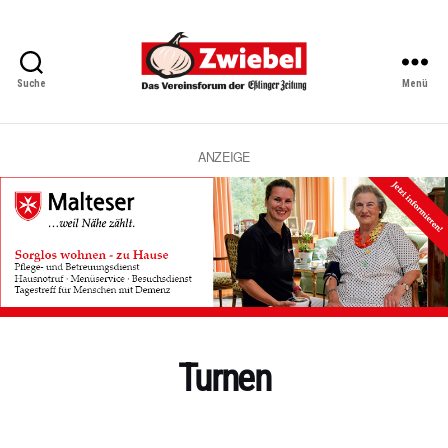
Suche
Menü
Zwiebel
-
Das
Vereinsforum
ANZEIGE
der
Eßlinger
Zeitung
Turnen