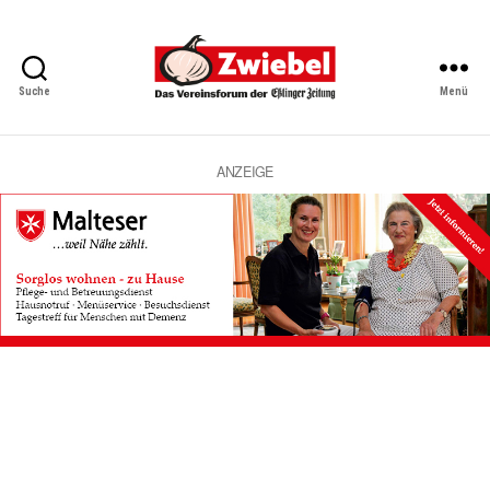
Suche
Menü
Zwiebel
-
Das
Vereinsforum
ANZEIGE
der
Eßlinger
Zeitung