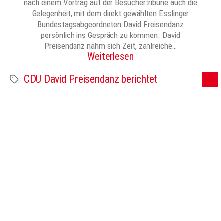
nach einem Vortrag auf der Besuchertribüne auch die
Gelegenheit, mit dem direkt gewählten Esslinger
Bundestagsabgeordneten David Preisendanz
persönlich ins Gespräch zu kommen. David
Preisendanz nahm sich Zeit, zahlreiche…
Weiterlesen
CDU David Preisendanz berichtet
Schlagwörter
1
2
3
Ältere
→
Seitennummerierung
der
© 2024 Zwiebel – Das Vereinsforum der Eßlinger Zeitung
Beiträge
Impressum
Datenschutz
Mediadaten / AGB
Datenschutz-Einstellungen