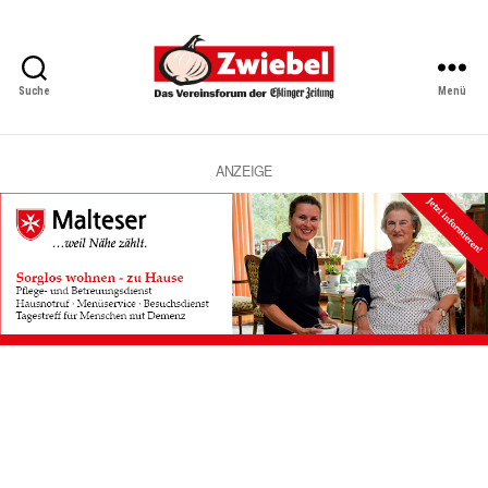
Suche
Menü
Zwiebel
-
Das
Vereinsforum
ANZEIGE
der
Eßlinger
Zeitung