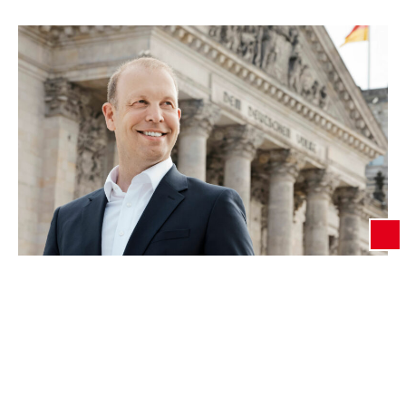
Foto: Tobias Koch Vor gut einem Jahr, am 23. Februar
2025, fand die Bundestagswahl statt – dabei erhielt
David Preisendanz das Direktmandat im Wahlkreis
Esslingen und vertritt diesen seit der Konstituierung
im März mit großem Einsatz im Deutschen
Bundestag. Auch über 15.000 Wählerinnen und Wähler