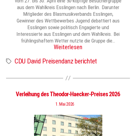
vom 27. bis 30. April eine 50-köpfige Besuchergruppe
aus dem Wahlkreis Esslingen nach Berlin. Darunter
Mitglieder des Blasmusikverbands Esslingen,
Gewinner des Wettbewerbes Jugend debattiert aus
Esslingen sowie politisch Engagierte und
Interessierte aus Esslingen und dem Wahlkreis. Bei
frühlingshaftem Wetter nutzte die Gruppe die…
Weiterlesen
CDU David Preisendanz berichtet
Schlagwörter
Verleihung des Theodor-Haecker-Preises 2026
1. Mai 2026