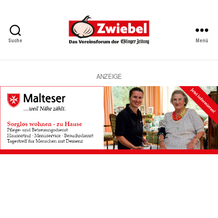
Suche
Menü
Zwiebel
-
Das
Vereinsforum
ANZEIGE
der
Eßlinger
Zeitung