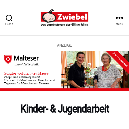
Suche
Menü
Zwiebel
-
Das
Vereinsforum
ANZEIGE
der
Eßlinger
Zeitung
Kinder- & Jugendarbeit