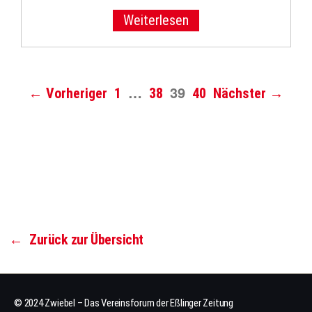
Weiterlesen
…
39
← Vorheriger
1
38
40
Nächster →
←
Zurück zur Übersicht
© 2024 Zwiebel – Das Vereinsforum der Eßlinger Zeitung