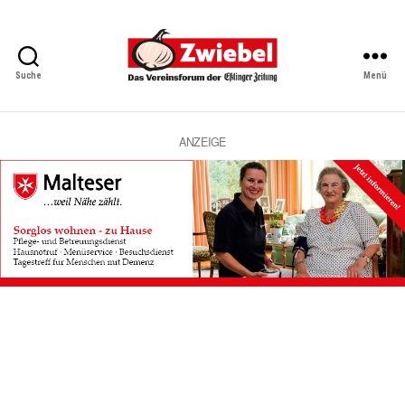
Suche
Menü
Zwiebel
-
Das
Vereinsforum
ANZEIGE
der
Eßlinger
Zeitung