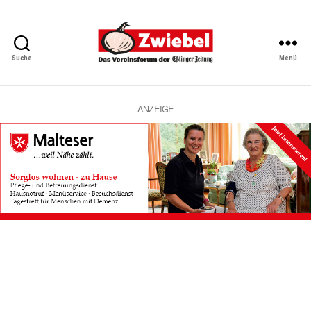
Suche
Menü
Zwiebel
-
Das
Vereinsforum
ANZEIGE
der
Eßlinger
Zeitung