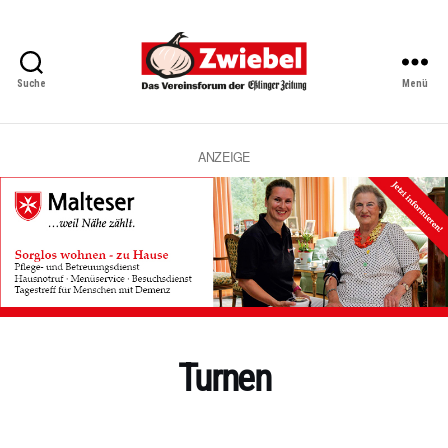
Suche
Menü
Zwiebel
-
Das
Vereinsforum
ANZEIGE
der
Eßlinger
Zeitung
Turnen