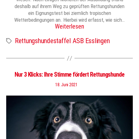
deshalb auf ihrem Weg zu geprüften Rettungshunden
ein Eignungstest bei ziemlich tropischen
Wetterbedingungen an. Hierbei wird erfasst, wie sich…
Weiterlesen
Rettungshundestaffel ASB Esslingen
Schlagwörter
Nur 3 Klicks: Ihre Stimme fördert Rettungshunde
18. Juni 2021