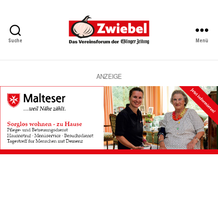
Suche
Menü
Zwiebel
-
Das
Vereinsforum
ANZEIGE
der
Eßlinger
Zeitung