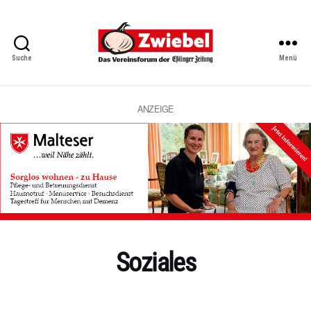
Suche
Menü
Zwiebel
-
Das
Vereinsforum
ANZEIGE
der
Eßlinger
Zeitung
Soziales