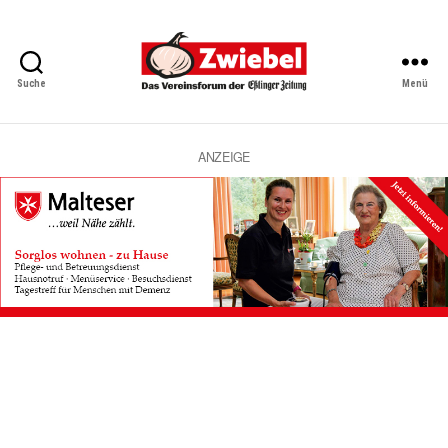
Suche
Menü
Zwiebel
-
Das
Vereinsforum
ANZEIGE
der
Eßlinger
Zeitung