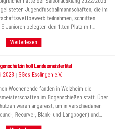
folgreicher hätte der Saisonausklang 2022/2023
i gelisteten Jugendfussballmannschaften, die im
rschaftswettbewerb teilnahmen, schnitten
 E-Junioren belegten den 1.ten Platz mit…
Weiterlesen
ogenschützin holt Landesmeistertitel
li 2023
|
SGes Esslingen e.V.
nen Wochenende fanden in Welzheim die
meisterschaften im Bogenschießen statt. Über
hützen waren angereist, um in verschiedenen
ound-, Recurve-, Blank- und Langbogen) und…