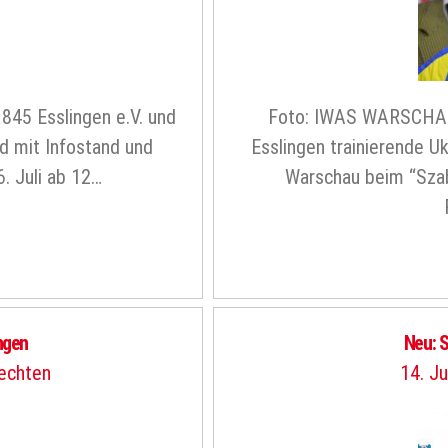
845 Esslingen e.V. und
Foto: IWAS WARSCHAU 
d mit Infostand und
Esslingen trainierende Uk
. Juli ab 12…
Warschau beim “Szabl
ingen
Neu: S
echten
14. Ju