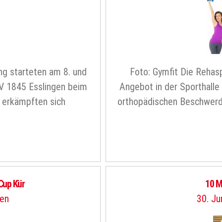
g starteten am 8. und
Foto: Gymfit Die Rehas
SV 1845 Esslingen beim
Angebot in der Sporthalle
d erkämpften sich
orthopädischen Beschwerde
Cup Kür
10 M
gen
30. Ju