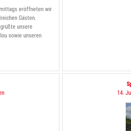
mittags eröffneten wir
lreichen Gästen.
begrüßte unsere
olou sowie unseren
Sp
en
14. Ju