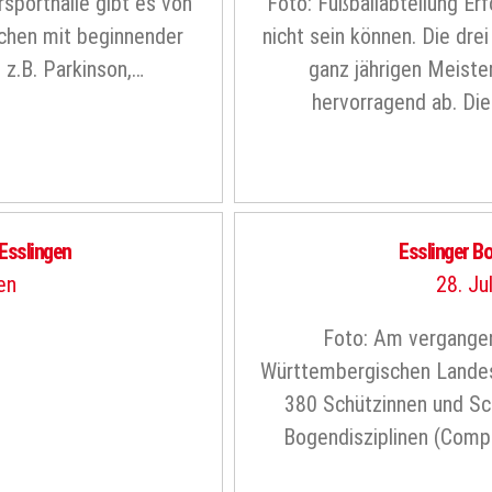
sporthalle gibt es von
Foto: Fußballabteilung Er
schen mit beginnender
nicht sein können. Die dre
z.B. Parkinson,…
ganz jährigen Meiste
hervorragend ab. Die
Esslingen
Esslinger B
en
28. Ju
Foto: Am vergange
Württembergischen Landes
380 Schützinnen und Sc
Bogendisziplinen (Comp