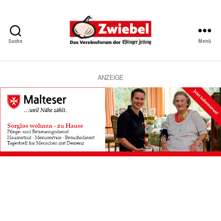
Suche
Menü
Zwiebel
-
Das
Vereinsforum
ANZEIGE
der
Eßlinger
Zeitung