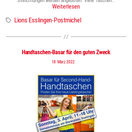
Stilrichtungen werden angeboten. Viele Taschen…
Weiterlesen
Lions Esslingen-Postmichel
Schlagwörter
Handtaschen-Basar für den guten Zweck
18. März 2022