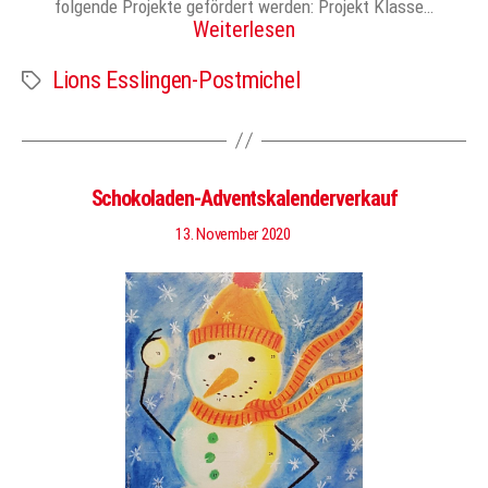
folgende Projekte gefördert werden: Projekt Klasse…
Weiterlesen
Lions Esslingen-Postmichel
Schlagwörter
Schokoladen-Adventskalenderverkauf
13. November 2020