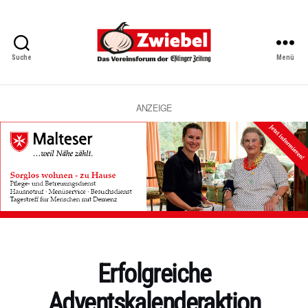
Suche
Menü
Zwiebel
-
Das
Vereinsforum
ANZEIGE
der
Eßlinger
Zeitung
Kategorien
Erfolgreiche
Adventskalenderaktion