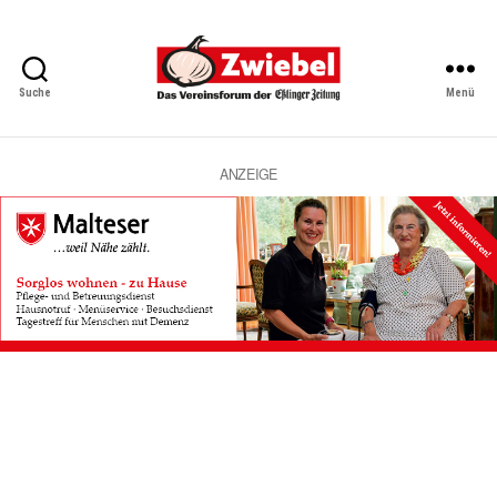
Suche
Menü
Zwiebel
-
Das
Vereinsforum
ANZEIGE
der
Eßlinger
Zeitung