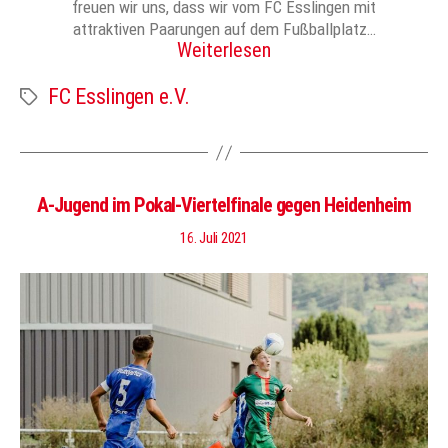
freuen wir uns, dass wir vom FC Esslingen mit
attraktiven Paarungen auf dem Fußballplatz…
Weiterlesen
FC Esslingen e.V.
Schlagwörter
A-Jugend im Pokal-Viertelfinale gegen Heidenheim
16. Juli 2021