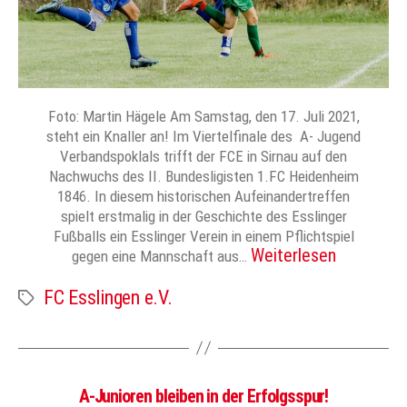
Foto: Martin Hägele Am Samstag, den 17. Juli 2021,
steht ein Knaller an! Im Viertelfinale des A- Jugend
Verbandspoklals trifft der FCE in Sirnau auf den
Nachwuchs des II. Bundesligisten 1.FC Heidenheim
1846. In diesem historischen Aufeinandertreffen
spielt erstmalig in der Geschichte des Esslinger
Fußballs ein Esslinger Verein in einem Pflichtspiel
Weiterlesen
gegen eine Mannschaft aus…
FC Esslingen e.V.
Schlagwörter
A-Junioren bleiben in der Erfolgsspur!