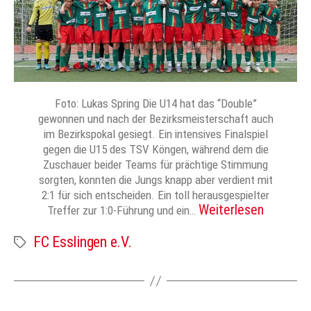
Foto: Lukas Spring Die U14 hat das “Double”
gewonnen und nach der Bezirksmeisterschaft auch
im Bezirkspokal gesiegt. Ein intensives Finalspiel
gegen die U15 des TSV Köngen, während dem die
Zuschauer beider Teams für prächtige Stimmung
sorgten, konnten die Jungs knapp aber verdient mit
2:1 für sich entscheiden. Ein toll herausgespielter
Weiterlesen
Treffer zur 1:0-Führung und ein…
FC Esslingen e.V.
Schlagwörter