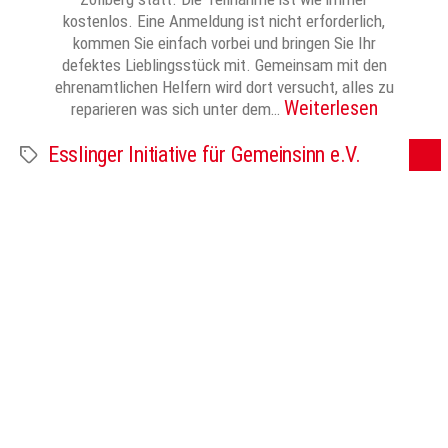
kostenlos. Eine Anmeldung ist nicht erforderlich,
kommen Sie einfach vorbei und bringen Sie Ihr
defektes Lieblingsstück mit. Gemeinsam mit den
ehrenamtlichen Helfern wird dort versucht, alles zu
Weiterlesen
reparieren was sich unter dem…
Esslinger Initiative für Gemeinsinn e.V.
Schlagwörter
…
1
2
12
Ältere
→
Seitennummerierung
der
© 2024 Zwiebel – Das Vereinsforum der Eßlinger Zeitung
Beiträge
Impressum
Datenschutz
Mediadaten / AGB
Datenschutz-Einstellungen