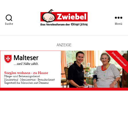
Suche
Menü
Zwiebel
-
Das
Vereinsforum
ANZEIGE
der
Eßlinger
Zeitung