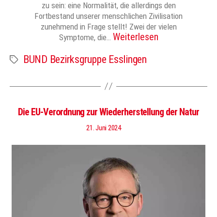
zu sein: eine Normalität, die allerdings den
Fortbestand unserer menschlichen Zivilisation
zunehmend in Frage stellt! Zwei der vielen
Weiterlesen
Symptome, die…
BUND Bezirksgruppe Esslingen
Schlagwörter
Die EU-Verordnung zur Wiederherstellung der Natur
21. Juni 2024