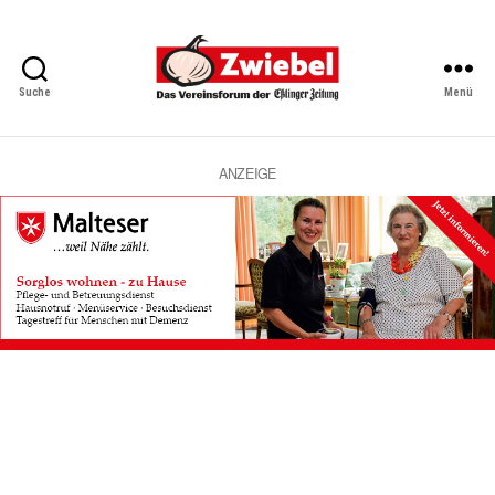
Suche
Menü
Zwiebel
-
Das
Vereinsforum
ANZEIGE
der
Eßlinger
Zeitung