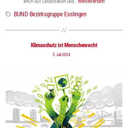
Weiterlesen
km/h auf Landstraßen und…
BUND Bezirksgruppe Esslingen
Schlagwörter
Klimaschutz ist Menschenrecht
5. Juli 2024