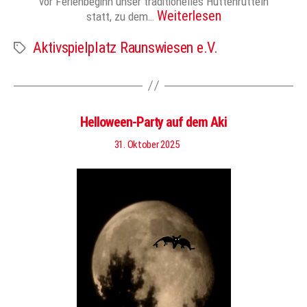
vor Ferienbeginn unser traditionelles Hüttenrütteln
Weiterlesen
statt, zu dem…
Aktivspielplatz Raunswiesen e.V.
Schlagwörter
Helloween-Party auf dem Aki
31. Oktober 2025