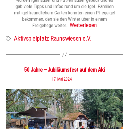
wurden Igelhäuser und Futterhäuser gebaut und es
gab viele Tipps und Infos rund um die Igel. Familien
mit igelfreundlichem Garten konnten einen Pflegeigel
bekommen, den sie den Winter über in einem
Weiterlesen
Freigehege weiter…
Aktivspielplatz Raunswiesen e.V.
Schlagwörter
50 Jahre – Jubiläumsfest auf dem Aki
17. Mai 2024