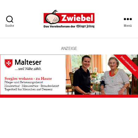
Suche
Menü
Zwiebel
-
Das
Vereinsforum
ANZEIGE
der
Eßlinger
Zeitung