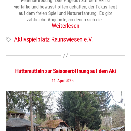
Ferienbetreuung. Das Angebot auf dem Aki ist
vielfältig und bewusst offen gehalten, der Fokus liegt
auf dem freien Spiel und Naturerfahrung. Es gibt
zahlreiche Angebote, an denen sich die…
Weiterlesen
Aktivspielplatz Raunswiesen e.V.
Schlagwörter
Hüttenrütteln zur Saisoneröffnung auf dem Aki
11. April 2025