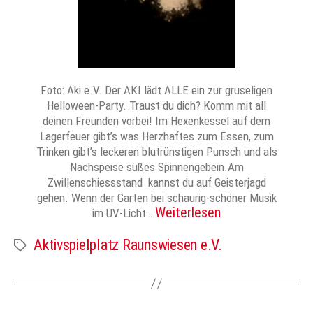
Foto: Aki e.V. Der AKI lädt ALLE ein zur gruseligen
Helloween-Party. Traust du dich? Komm mit all
deinen Freunden vorbei! Im Hexenkessel auf dem
Lagerfeuer gibt’s was Herzhaftes zum Essen, zum
Trinken gibt’s leckeren blutrünstigen Punsch und als
Nachspeise süßes Spinnengebein.Am
Zwillenschiessstand kannst du auf Geisterjagd
gehen. Wenn der Garten bei schaurig-schöner Musik
Weiterlesen
im UV-Licht…
Aktivspielplatz Raunswiesen e.V.
Schlagwörter