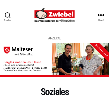
Suche
Menü
Zwiebel
-
Das
Vereinsforum
ANZEIGE
der
Eßlinger
Zeitung
Soziales