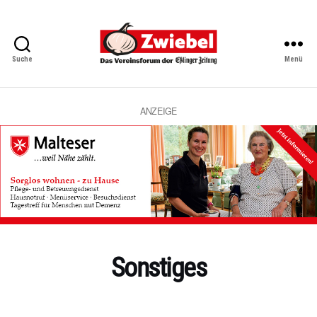
Suche
Menü
Zwiebel
-
Das
Vereinsforum
ANZEIGE
der
Eßlinger
Zeitung
Sonstiges