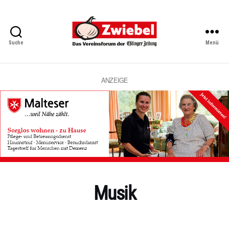
Suche
Menü
Zwiebel
-
Das
Vereinsforum
ANZEIGE
der
Eßlinger
Zeitung
Musik