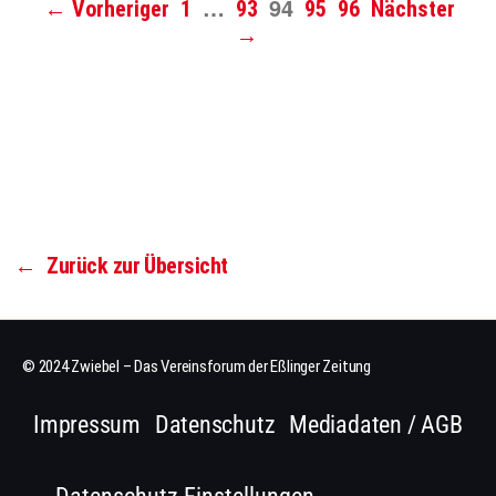
…
94
← Vorheriger
1
93
95
96
Nächster
→
←
Zurück zur Übersicht
© 2024 Zwiebel – Das Vereinsforum der Eßlinger Zeitung
Impressum
Datenschutz
Mediadaten / AGB