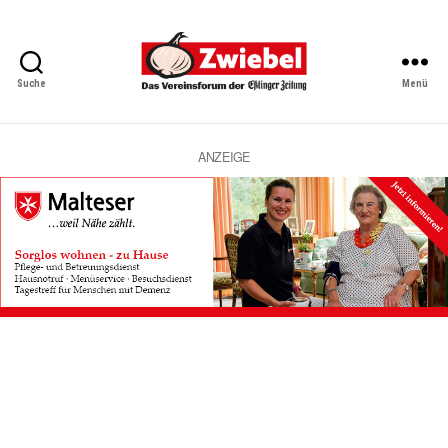
Suche
Menü
Zwiebel
-
Das
Vereinsforum
ANZEIGE
der
Eßlinger
Zeitung