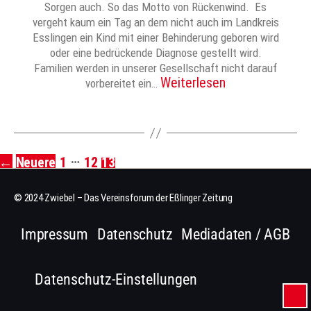
Sorgen auch. So das Motto von Rückenwind. Es
vergeht kaum ein Tag an dem nicht auch im Landkreis
Esslingen ein Kind mit einer Behinderung geboren wird
oder eine bedrückende Diagnose gestellt wird.
Familien werden in unserer Gesellschaft nicht darauf
Weiterlesen
vorbereitet ein…
…
←
Neuere
1
12
13
Seitennummerierung
der
© 2024 Zwiebel – Das Vereinsforum der Eßlinger Zeitung
Beiträge
Impressum
Datenschutz
Mediadaten / AGB
Datenschutz-Einstellungen