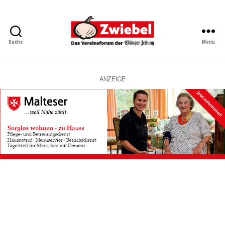
Suche
Menü
Zwiebel
-
Das
Vereinsforum
ANZEIGE
der
Eßlinger
Zeitung