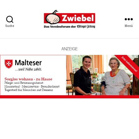
Suche
Menü
Zwiebel
-
Das
Vereinsforum
ANZEIGE
der
Eßlinger
Zeitung