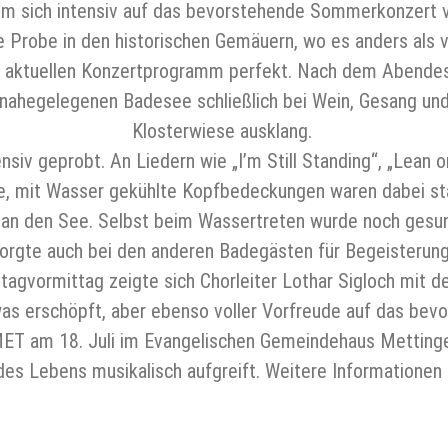
m sich intensiv auf das bevorstehende Sommerkonzert 
 Probe in den historischen Gemäuern, wo es anders als v
 aktuellen Konzertprogramm perfekt. Nach dem Abendess
nahegelegenen Badesee schließlich bei Wein, Gesang und v
Klosterwiese ausklang.
v geprobt. An Liedern wie „I’m Still Standing“, „Lean on 
tive, mit Wasser gekühlte Kopfbedeckungen waren dabei st
an den See. Selbst beim Wassertreten wurde noch gesun
orgte auch bei den anderen Badegästen für Begeisterun
agvormittag zeigte sich Chorleiter Lothar Sigloch mit de
was erschöpft, aber ebenso voller Vorfreude auf das bev
 MET am 18. Juli im Evangelischen Gemeindehaus Metting
es Lebens musikalisch aufgreift. Weitere Informationen