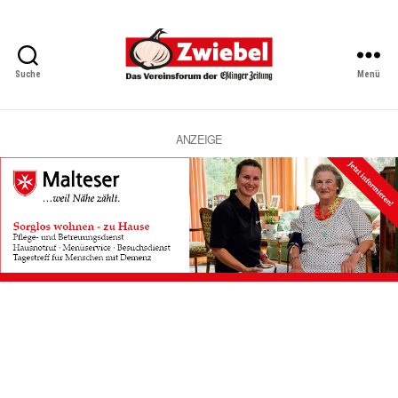
Suche
Menü
Zwiebel
-
Das
Vereinsforum
ANZEIGE
der
Eßlinger
Zeitung