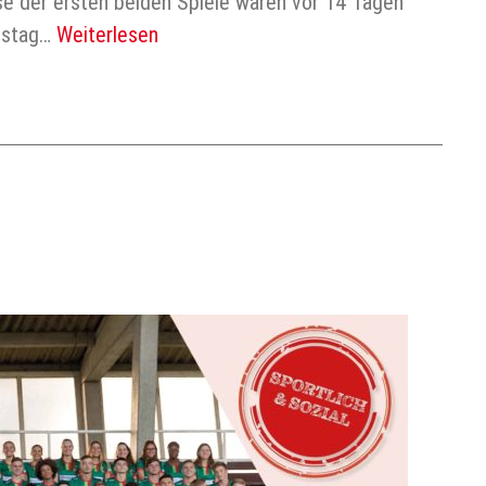
sse der ersten beiden Spiele waren vor 14 Tagen
mstag…
Weiterlesen