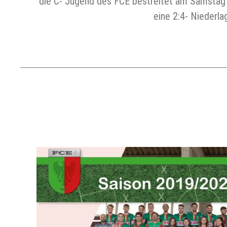
die C- Jugend des FCE bestreitet am Samstag be
eine 2:4- Nieder