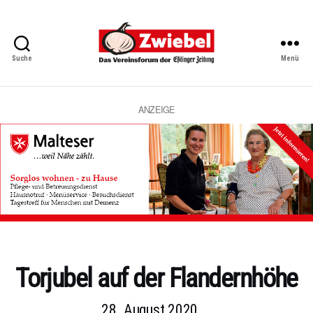
Suche
Menü
Zwiebel
-
Das
Vereinsforum
ANZEIGE
der
Eßlinger
Zeitung
Kategorien
Torjubel auf der Flandernhöhe
28. August 2020