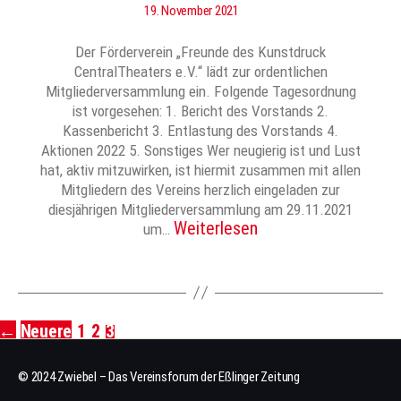
19. November 2021
Der Förderverein „Freunde des Kunstdruck
CentralTheaters e.V.“ lädt zur ordentlichen
Mitgliederversammlung ein. Folgende Tagesordnung
ist vorgesehen: 1. Bericht des Vorstands 2.
Kassenbericht 3. Entlastung des Vorstands 4.
Aktionen 2022 5. Sonstiges Wer neugierig ist und Lust
hat, aktiv mitzuwirken, ist hiermit zusammen mit allen
Mitgliedern des Vereins herzlich eingeladen zur
diesjährigen Mitgliederversammlung am 29.11.2021
Weiterlesen
um…
←
Neuere
1
2
3
Seitennummerierung
der
© 2024 Zwiebel – Das Vereinsforum der Eßlinger Zeitung
Beiträge