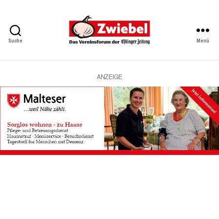
Suche
Menü
Zwiebel
-
Das
Vereinsforum
ANZEIGE
der
Eßlinger
Zeitung