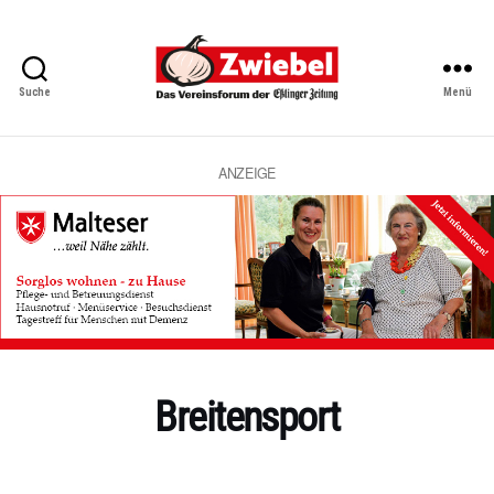
Suche
Menü
Zwiebel
-
Das
Vereinsforum
ANZEIGE
der
Eßlinger
Zeitung
Breitensport