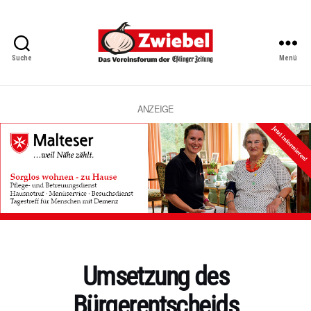
Suche
Menü
Zwiebel
-
Das
Vereinsforum
ANZEIGE
der
Eßlinger
Zeitung
Kategorien
Umsetzung des
Bürgerentscheids