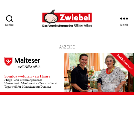
Suche
Menü
Zwiebel
-
Das
Vereinsforum
ANZEIGE
der
Eßlinger
Zeitung