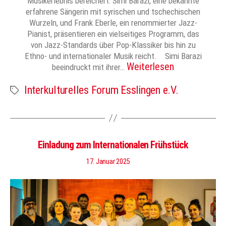
Musikerlebnis bereichert: Simi Barazi, eine bekannte
erfahrene Sängerin mit syrischen und tschechischen
Wurzeln, und Frank Eberle, ein renommierter Jazz-
Pianist, präsentieren ein vielseitiges Programm, das
von Jazz-Standards über Pop-Klassiker bis hin zu
Ethno- und internationaler Musik reicht. Simi Barazi
Weiterlesen
beeindruckt mit ihrer…
Interkulturelles Forum Esslingen e.V.
Schlagwörter
Einladung zum Internationalen Frühstück
17. Januar 2025