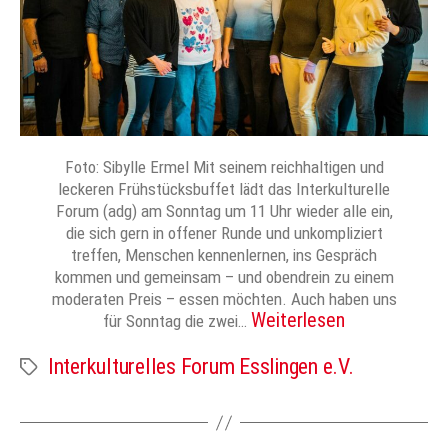
Foto: Sibylle Ermel Mit seinem reichhaltigen und
leckeren Frühstücksbuffet lädt das Interkulturelle
Forum (adg) am Sonntag um 11 Uhr wieder alle ein,
die sich gern in offener Runde und unkompliziert
treffen, Menschen kennenlernen, ins Gespräch
kommen und gemeinsam – und obendrein zu einem
moderaten Preis – essen möchten. Auch haben uns
Weiterlesen
für Sonntag die zwei…
Interkulturelles Forum Esslingen e.V.
Schlagwörter