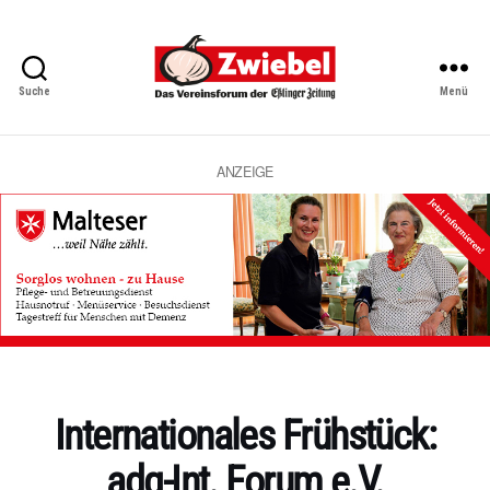
Suche
Menü
Zwiebel
-
Das
Vereinsforum
ANZEIGE
der
Eßlinger
Zeitung
Kategorien
Internationales Frühstück:
adg-Int. Forum e.V.