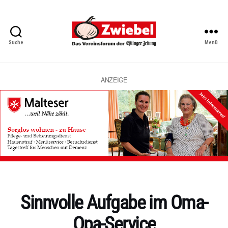
Suche
Menü
Zwiebel
-
Das
Vereinsforum
ANZEIGE
der
Eßlinger
Zeitung
Kategorien
Sinnvolle Aufgabe im Oma-
Opa-Service