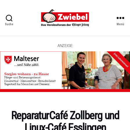
Suche
Menü
Zwiebel
-
Das
Vereinsforum
ANZEIGE
der
Eßlinger
Zeitung
Kategorien
ReparaturCafé Zollberg und
Linux-Café Esslingen