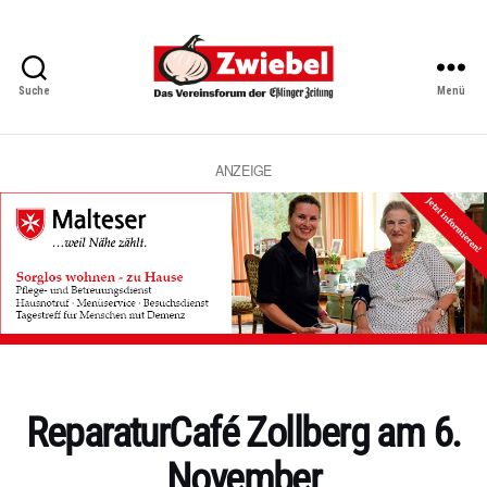
Suche
Menü
Zwiebel
-
Das
Vereinsforum
ANZEIGE
der
Eßlinger
Zeitung
Kategorien
ReparaturCafé Zollberg am 6.
November