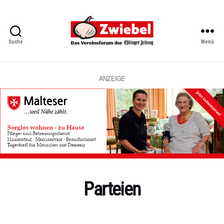
Suche
Menü
Zwiebel
-
Das
Vereinsforum
ANZEIGE
der
Eßlinger
Zeitung
Parteien