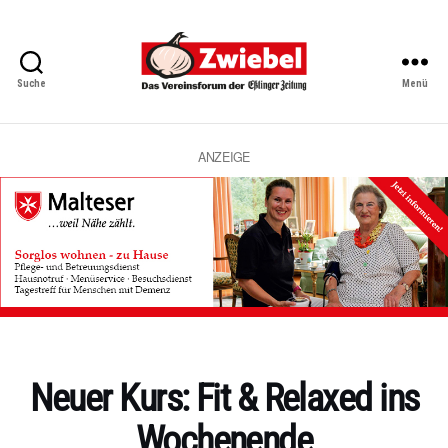
Suche
Menü
Zwiebel
-
Das
Vereinsforum
ANZEIGE
der
Eßlinger
Zeitung
Kategorien
Neuer Kurs: Fit & Relaxed ins
Wochenende