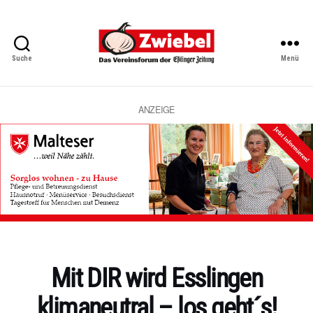
Suche
Menü
Zwiebel
-
Das
Vereinsforum
ANZEIGE
der
Eßlinger
Zeitung
Kategorien
Mit DIR wird Esslingen
klimaneutral – los geht´s!