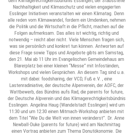
dem Klimagerechtigkeitsbündnis Esslingen, der Stabsstelle
Nachhaltigkeit und Klimaschutz und vielen engagierten
Esslinger Initiativen veranstalten wir einen Klimatag. Denn
alle reden vom Klimawandel, fordern ein Umdenken, nehmen
die Politik und die Wirtschaft in die Pflicht, machen auf die
Folgen aufmerksam. Das alles ist wichtig, richtig und
notwendig – reicht aber nicht. Viele Menschen fragen sich,
was sie persönlich und konkret tun können. Antworten auf
diese Frage sowie Tipps und Angebote gibts am Samstag,
den 21. Mai ab 11 Uhr im Evangelischen Gemeindehaus am
Blarerplatz bei einer kleinen “Messe” mit Infoständen,
Workshops und vielen Gesprächen. An diesem Tag sind u.a.
mit dabei: foodsharing, der VCD, Fuß e.V. , eine
Lastenradiniative, der deutsche Alpenverein, der ADFC, der
Wattbewerb, das Bündnis aufs Rad, die parents for future,
der Deutsche Alpverein und das Klimagerechtigkeitsbündnis
Esslingen. Angelina Haug (Wandelstadt Esslingen) wird um
11:30 und um 12:30 einen Mitmach-Workshop anbieten mit
dem Titel “Wie Du die Welt von innen veränderst”. Dr. Anne
Newball-Duke (parents for future) wird am Nachmittag
einen Vortrag anbieten zum Thema Donutökonomie. Die