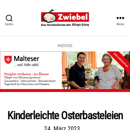
Suche
Menü
Zwiebel
-
Das
Vereinsforum
ANZEIGE
der
Eßlinger
Zeitung
Kategorien
Kinderleichte Osterbasteleien
24. März 2023