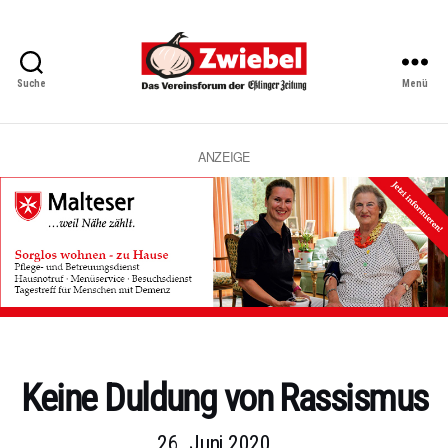
Suche
Menü
Zwiebel
-
Das
Vereinsforum
ANZEIGE
der
Eßlinger
Zeitung
Kategorien
Keine Duldung von Rassismus
26. Juni 2020