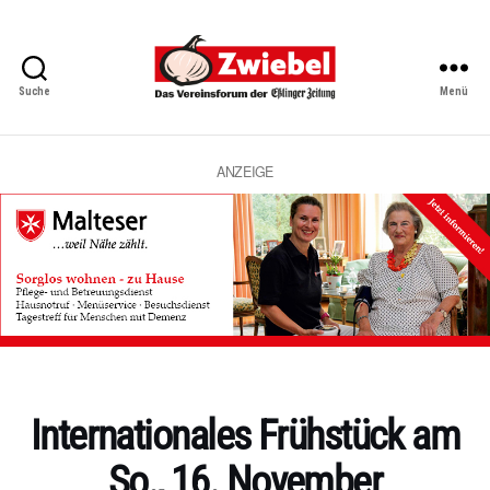
Suche
Menü
Zwiebel
-
Das
Vereinsforum
ANZEIGE
der
Eßlinger
Zeitung
Kategorien
Internationales Frühstück am
So., 16. November