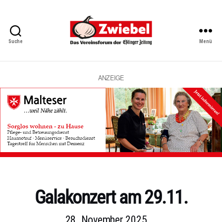
Suche
Menü
Zwiebel
-
Das
Vereinsforum
ANZEIGE
der
Eßlinger
Zeitung
Kategorien
Galakonzert am 29.11.
28. November 2025