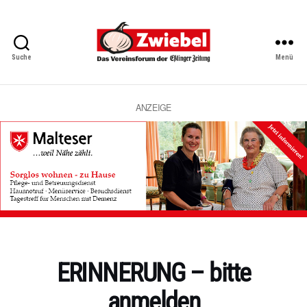
Suche
Menü
Zwiebel
-
Das
Vereinsforum
ANZEIGE
der
Eßlinger
Zeitung
Kategorien
ERINNERUNG – bitte
anmelden