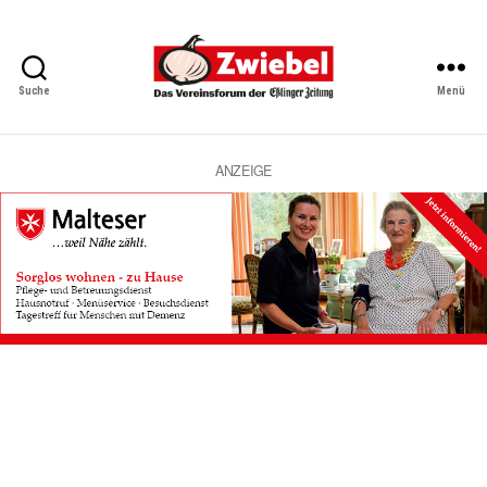
Suche
Menü
Zwiebel
-
Das
Vereinsforum
ANZEIGE
der
Eßlinger
Zeitung