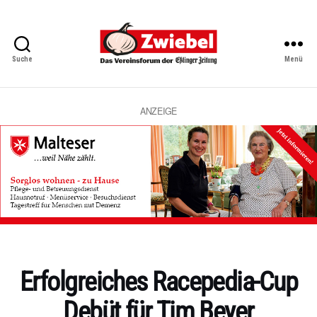
Suche
Menü
Zwiebel
-
Das
Vereinsforum
ANZEIGE
der
Eßlinger
Zeitung
Kategorien
Erfolgreiches Racepedia-Cup
Debüt für Tim Beyer